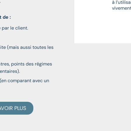
.
le prospect d’une batterie de
à l’util
obtenir un résultat probant et
vivement 
e. »
 de :
 par le client.
te (mais aussi toutes les
stres, points des régimes
ntaires).
s (en comparant avec un
VOIR PLUS