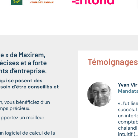
ite » de Maxirem,
Témoignages
écises et à forte
nts d’entreprise.
 qui se posent des
Yvan Vi
esoin d’être conseillés et
de Personne - Abeille
Mandata
, vous bénéficiez d’un
« J’util
emps précieux.
de l’outil multitâches
succès. 
it qu’il traite les objectifs
un inter
 apportez un meilleur
n conseil de manière
comptabl
 simple. Nul besoin au
chalandis
n logiciel de calcul de la
r une base de données
intuitif