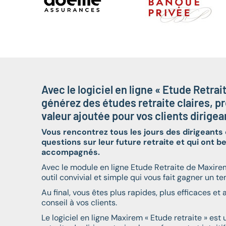
Avec le logiciel en ligne « Etude Retra
générez des études retraite claires, pr
valeur ajoutée pour vos clients dirigea
Vous rencontrez tous les jours des dirigeants
rton
Gérard Fleurent
questions sur leur future retraite et qui ont b
 privée
Inspecteur Assurance 
accompagnés.
assurances
Avec le module en ligne Etude Retraite de Maxirem
s par
outil convivial et simple qui vous fait gagner un t
« La principale qualitée 
culateurs
Maxirem réside dans le fa
Au final, vous êtes plus rapides, plus efficaces et
se dans le
du prospect et/ou de so
conseil à vos clients.
lyse de la
instantanée, efficace et
Le logiciel en ligne Maxirem « Etude retraite » est u
préalable de renseigne